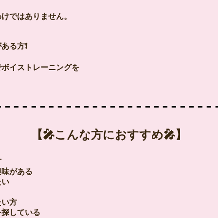
わけではありません。
ある方❗
でボイストレーニングを
【🎤こんな方におすすめ🎤】
方
興味がある
たい
たい方
を探している