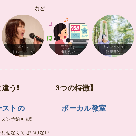
ど
ボイス
高得点を
リフレッシュ
トレーニング
出したい
健康目的
とは違う❗ 3つの特徴】
ァーストの ボーカル教室
スン予約可能❗
合わせなくてはいけない