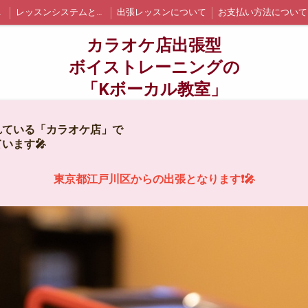
イント
レッスンシステムと詳細
出張レッスンについて
お支払い方法について
江戸川区内の出張レッスン詳細と料金
墨田区内の出張レッスン詳細と料金
千代田区内の出張レッスン詳細と料金
カラオケ店出張型
ついて
お問い合わせ
生徒さんの声
ブログ
ボイストレーニングの
「Kボーカル教室」
れている「カラオケ店」で
います🎤
東京都江戸川区からの出張となります❗🎤