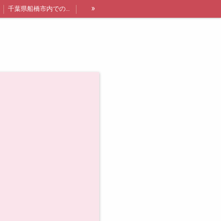
»
千葉県船橋市内での出張レッスン詳細と料金
講師紹介
船橋・浦安エリア限定❗オトクなレッスン追加枠について