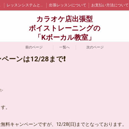
イント
レッスンシステムと詳細
出張レッスンについて
お支払い方法について
江戸川区内の出張レッスン詳細と料金
墨田区内の出張レッスン詳細と料金
千代田区内の出張レッスン詳細と料金
カラオケ店出張型
ついて
お問い合わせ
生徒さんの声
ブログ
ボイストレーニングの
「Kボーカル教室」
前のページ
一覧へ
次のページ
ーンは12/28まで❗
✨
ます。
無料キャンペーンですが、12/28(日)までとなっております。