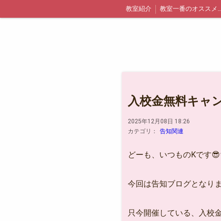
教室紹介
教室一番のオススメポ
千葉県浦安市内での出張レッスン詳細と料金
無料体験
体験当日までの流れに
入校金無料キャンペ
2025年12月08日 18:26
カテゴリ：
告知関連
どーも、いつものKです😎
今回は告知ブログとなり
只今開催している、入校金