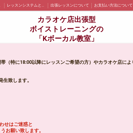
イント
レッスンシステムと詳細
出張レッスンについて
お支払い方法について
江戸川区内の出張レッスン詳細と料金
墨田区内の出張レッスン詳細と料金
千代田区内の出張レッスン詳細と料金
カラオケ店出張型
ついて
お問い合わせ
生徒さんの声
ブログ
ボイストレーニングの
「Kボーカル教室」
帯（特に18:00以降にレッスンご希望の方）やカラオケ店に
が発生致します。
わせはご迷惑と
ようお願い致します。