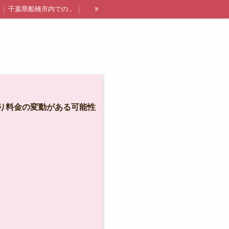
»
千葉県船橋市内での出張レッスン詳細と料金
講師紹介
船橋・浦安エリア限定❗オトクなレッスン追加枠について
より料金の変動がある可能性