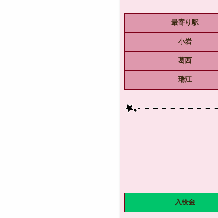
最寄り駅
小岩
葛西
瑞江
入校金